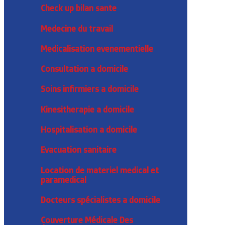
Check up bilan sante
Medecine du travail
Medicalisation evenementielle
Consultation a domicile
Soins infirmiers a domicile
Kinesitherapie a domicile
Hospitalisation a domicile
Evacuation sanitaire
Location de materiel medical et
paramedical
Docteurs spécialistes a domicile
Couverture Médicale Des