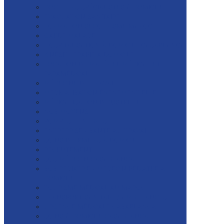
DOCTEURS SPÉCIALISTES À DOMICILE
ÉVACUATION SANITAIRE
FORMATION SECOURISME MAROC
GARDE MALADE
HOSPITALISATION À DOMICILE CASABLANCA
KINÉSITHÉRAPIE À DOMICILE
LOCATION DE MATÉRIEL MÉDICAL ET
PARAMÉDICAL
MÉDECINE DU TRAVAIL
MÉDICALISATION ÉVÉNEMENTIELLE
MÉDICALISATION INDUSTRIELLE
NOS MOYENS
POMPES FUNÈBRES
ENTREPRISE / SANTE AU TRAVAIL
SOINS INFIRMIERS À DOMICILE
RECRUTEMENT
SOS MÉDECIN CASABLANCA
SOS PÉDIATRIE / MÉDECIN PÉDIATRE À
DOMICILE
TOURISME MÉDICAL AU MAROC
TRANSPORT SANITAIRE/ AMBULANCES
URGENCE MÉDICALE CASABLANCA
SOINS À DOMICILE CASABLANCA