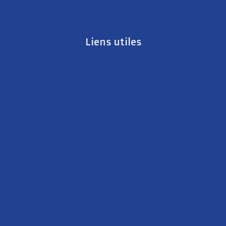
Gériatrie
Liens utiles
Accueil
Mot directeur médical
Formation Secourisme
Blog
Nos Partenaires
Galerie
Media / Presse
Nos avis clients