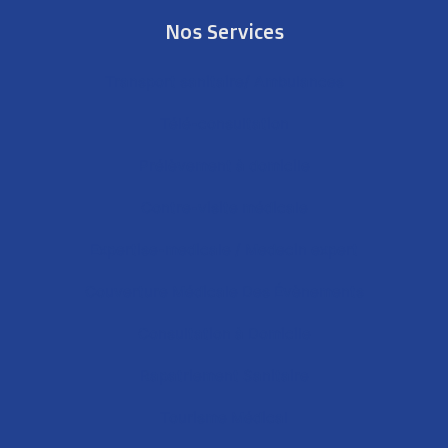
Nos Services
Transport sanitaire/ Ambulances
Télé-consultation
Prélèvement à domicile
Contre-visite médicale
Expertise-medicale / Medecin expert
Couverture Médicale Des Évènements
Consultation à Domicile
Rapatriement Sanitaire
Tourisme Médical