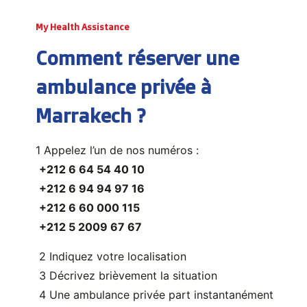
Ambulance privée Route Ourika
My Health Assistance
Ambulance privée Tahannaout
Comment réserver une
Ambulance privée Sidi Abdellah Ghiat
Ambulance privée Lalla Takerkoust
ambulance privée à
Ambulance privée Amizmiz
Marrakech ?
Ambulance privée Chichaoua
1️ Appelez l’un de nos numéros :
Ambulance privée Marrakech – Couverture
+212 6 64 54 40 10
élargie.
+212 6 94 94 97 16
+212 6 60 000 115
+212 5 2009 67 67
2️ Indiquez votre localisation
3️ Décrivez brièvement la situation
4️ Une ambulance privée part instantanément