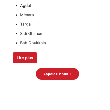
Agdal
Ménara
Targa
Sidi Ghanem
Bab Doukkala
Semlalia
Lire plus
Route d’Ourika
Route de Casablanca
Appelez-nous
Route d’Amizmiz
Zone industrielle
Palmeraie
Tahannaout et Lalla Takerkoust