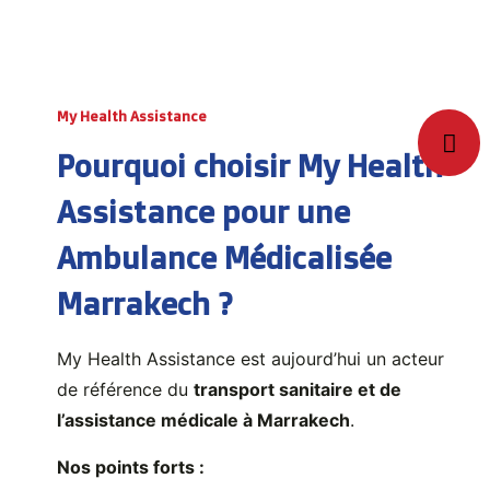
Nous assurons une
intervention moyenne
entre 10 et 20 minutes
selon la localisation.
Chaque
ambulance privée Marrakech
est
My Health Assistance
reliée à notre centrale My Health Assistance
Pourquoi choisir My Health
pour une coordination optimale.
Assistance pour une
Assistance disponible 24h/24 : +212 6 94 94
97 16
Ambulance Médicalisée
Marrakech ?
My Health Assistance est aujourd’hui un acteur
de référence du
transport sanitaire et de
l’assistance médicale à Marrakech
.
Nos points forts :