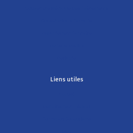
Couverture Médicale Des Évènements
Consultation à Domicile
Rapatriement Sanitaire
Tourisme Médical
Gériatrie
Liens utiles
Accueil
Mot directeur médical
Formation Secourisme
Blog