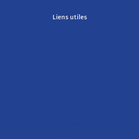
Liens utiles
Accueil
Mot directeur médical
Formation Secourisme
Blog
Nos Partenaires
Galerie
Media / Presse
Nos avis clients
Contact