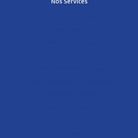
Nos Services
Transport sanitaire/ Ambulances
Télé-consultation
Prélèvement à domicile
Contre-visite médicale
Expertise-medicale / Medecin expert
Couverture Médicale Des Évènements
Consultation à Domicile
Rapatriement Sanitaire
Tourisme Médical
Gériatrie