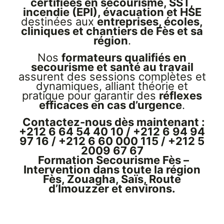
certifiées en secourisme, SST,
incendie (EPI), évacuation et HSE
destinées aux
entreprises, écoles,
cliniques et chantiers de Fès et sa
région
.
Nos
formateurs qualifiés en
secourisme et santé au travail
assurent des sessions complètes et
dynamiques, alliant théorie et
pratique pour garantir des
réflexes
efficaces en cas d’urgence
.
Contactez-nous dès maintenant :
+212 6 64 54 40 10 / +212 6 94 94
97 16 / +212 6 60 000 115 / +212 5
2009 67 67
Formation Secourisme Fès –
Intervention dans toute la région
Fès, Zouagha, Saïs, Route
d’Imouzzer et environs.